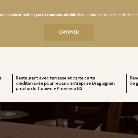
aisies soient traitées par
Restaurant Laitable
dans le cadre de ma demande de conta
e
Restaurant avec terrasse et carte carte
Rése
méditerranée pour repas d'entreprise Draguignan
de 
proche de Trans-en-Provence 83