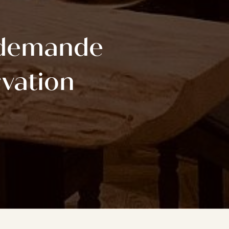
 demande
rvation