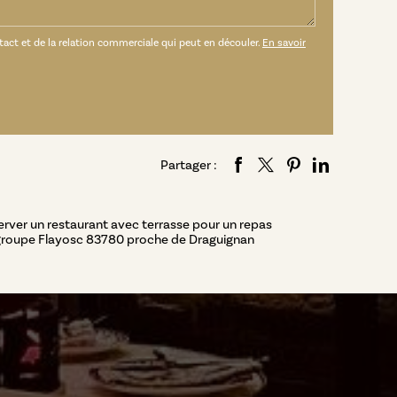
ct et de la relation commerciale qui peut en découler.
En savoir
Partager :
rver un restaurant avec terrasse pour un repas
groupe Flayosc 83780 proche de Draguignan