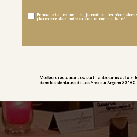
En soumettant ce formulaire, j'accepte que les informations s
plus en consultant notre politique de confidentialité.
*
Meilleurs restaurant ou sortir entre amis et famill
dans les alentours de Les Arcs sur Argens 83460