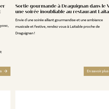
ner
Sortie gourmande à Draguignan dans le V
t
une soirée inoubliable au restaurant Lait
Envie d'une soirée alliant gourmandise et une ambiance
ayosc,
musicale et festive, rendez vous à Laitable proche de
Draguignan !
t
us
En savoir plus