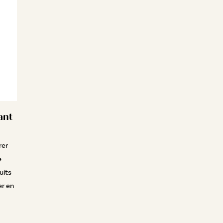
ant
rer
e
uits
er en