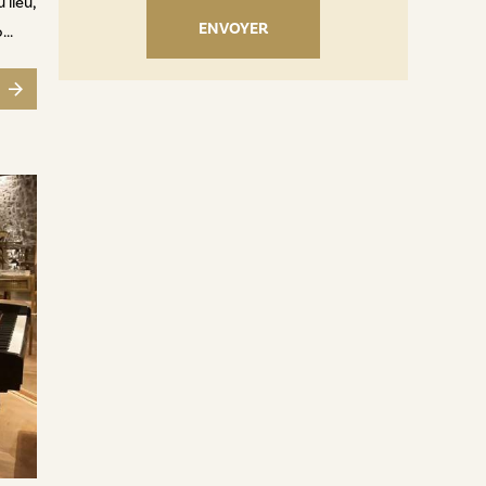
 lieu,
..