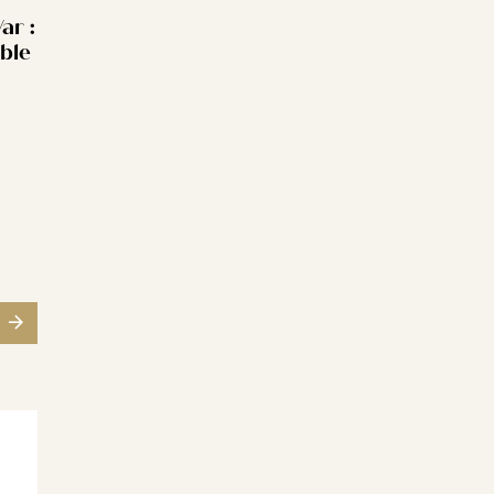
ar :
able