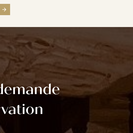
 demande
rvation