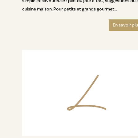
simple et savoureuse : plat du jour à 15€, suggestions du 
cuisine maison. Pour petits et grands gourmet...
En savoir pl