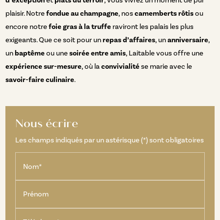
d’exception
et
plats du terroir
, vous vivrez un moment de pur
plaisir. Notre
fondue au champagne
, nos
camemberts rôtis
ou
encore notre
foie gras à la truffe
raviront les palais les plus
exigeants. Que ce soit pour un
repas d’affaires
, un
anniversaire
,
un
baptême
ou une
soirée entre amis
, Laitable vous offre une
expérience sur-mesure
, où la
convivialité
se marie avec le
savoir-faire culinaire
.
Nous écrire
Les champs indiqués par un astérisque (*) sont obligatoires
Nom*
Prénom