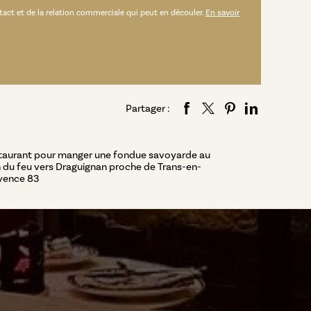
ct et de la relation commerciale qui peut en découler.
En savoir
Partager :
taurant pour manger une fondue savoyarde au
 du feu vers Draguignan proche de Trans-en-
vence 83