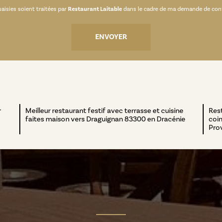
aisies soient traitées par
Restaurant Laitable
dans le cadre de ma demande de conta
r
Meilleur restaurant festif avec terrasse et cuisine
Res
faites maison vers Draguignan 83300 en Dracénie
coin
Pro