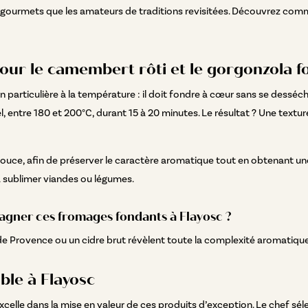
ns gourmets que les amateurs de traditions revisitées. Découvrez com
pour le camembert rôti et le gorgonzola 
articulière à la température : il doit fondre à cœur sans se desséch
, entre 180 et 200°C, durant 15 à 20 minutes. Le résultat ? Une text
douce, afin de préserver le caractère aromatique tout en obtenant une 
à sublimer viandes ou légumes.
agner ces fromages fondants à Flayosc ?
 de Provence ou un cidre brut révèlent toute la complexité aromatique,
ble à Flayosc
 excelle dans la mise en valeur de ces produits d’exception. Le chef sé