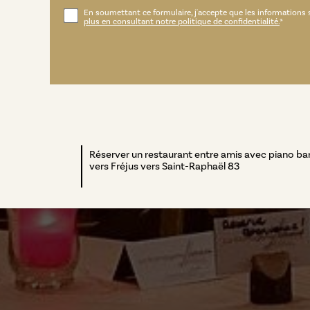
En soumettant ce formulaire, j'accepte que les informations s
plus en consultant notre politique de confidentialité.
*
Réserver un restaurant entre amis avec piano ba
vers Fréjus vers Saint-Raphaël 83