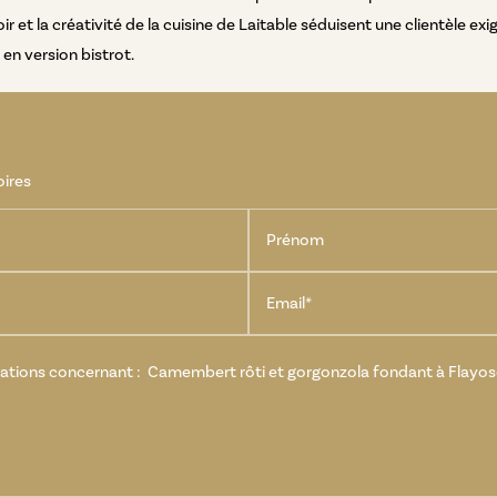
oir et la créativité de la cuisine de Laitable séduisent une clientèle
en version bistrot.
oires
Prénom
Email*