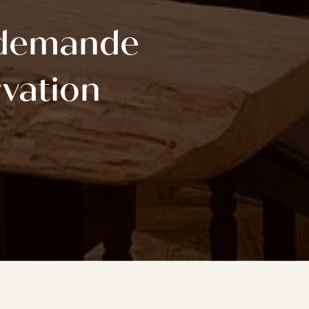
 demande
rvation